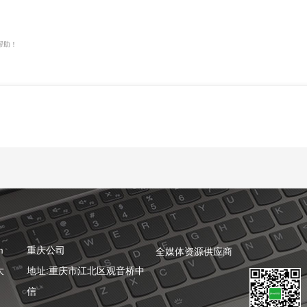
帮助！
！
m
重庆公司
全媒体资源供应商
大
地址:重庆市江北区观音桥中
信