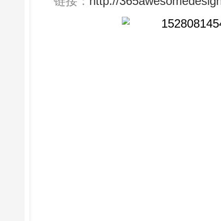
链接：
http://365awesomedesig