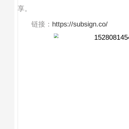
享。
链接：
https://subsign.co/